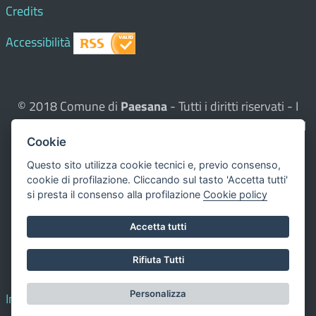
Credits
Accessibilità
© 2018 Comune di
Paesana
- Tutti i diritti riservati - I
contenuti del sito, testi e immagini sono di proprietà del
Cookie
Comune - CMS:
Città In Comune
Questo sito utilizza, nella versione per UTENTI CON
Questo sito utilizza cookie tecnici e, previo consenso,
cookie di profilazione. Cliccando sul tasto 'Accetta tutti'
DISLESSIA,
Biancoenero ®
, una font italiana ad Alta
si presta il consenso alla profilazione
Cookie policy
Leggibilità.
Valuta questo sito
Accetta tutti
Dichiarazione di accessibilità
Rifiuta Tutti
redatta il 00.00.0000
Personalizza
Impostazione cookie