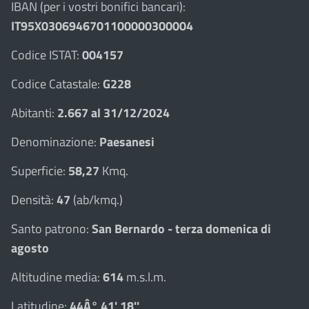
IBAN (per i vostri bonifici bancari):
IT95X0306946701100000300004
Codice ISTAT:
004157
Codice Catastale:
G228
Abitanti:
2.667 al 31/12/2024
Denominazione:
Paesanesi
Superficie:
58,27
Kmq.
Densità:
47
(ab/kmq.)
Santo patrono:
San Bernardo - terza domenica di
agosto
Altitudine media:
614
m.s.l.m.
Latitudine:
44Â° 41' 18''