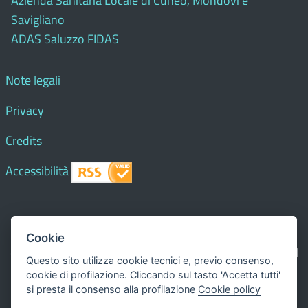
Azienda Sanitaria Locale di Cuneo, Mondovì e
Savigliano
ADAS Saluzzo FIDAS
Note legali
Privacy
Credits
Accessibilità
© 2018 Comune di
Paesana
- Tutti i diritti riservati - I
Cookie
contenuti del sito, testi e immagini sono di proprietà del
Questo sito utilizza cookie tecnici e, previo consenso,
Comune - CMS:
Città In Comune
cookie di profilazione. Cliccando sul tasto 'Accetta tutti'
Questo sito utilizza, nella versione per UTENTI CON
si presta il consenso alla profilazione
Cookie policy