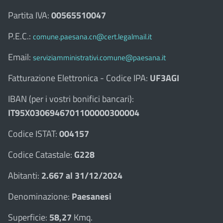
Partita IVA:
00565510047
P.E.C.:
comune.paesana.cn@cert.legalmail.it
Email:
serviziamministrativi.comune@paesana.it
Fatturazione Elettronica - Codice IPA:
UF3AGI
IBAN (per i vostri bonifici bancari):
IT95X0306946701100000300004
Codice ISTAT:
004157
Codice Catastale:
G228
Abitanti:
2.667 al 31/12/2024
Denominazione:
Paesanesi
Superficie:
58,27
Kmq.