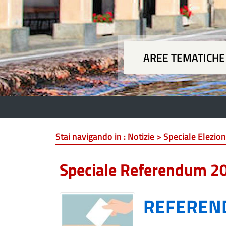
AREE TEMATICHE
Aree
Stai navigando in :
Notizie > Speciale Elezio
Speciale Referendum 2
REFEREND