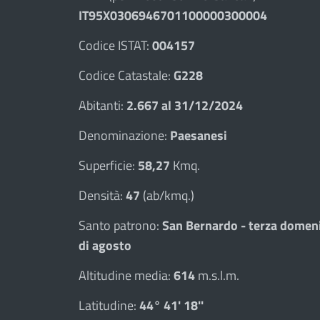
IT95X0306946701100000300004
Codice ISTAT:
004157
Codice Catastale:
G228
Abitanti:
2.667 al 31/12/2024
Denominazione:
Paesanesi
Superficie:
58,27
Kmq.
Densità:
47
(ab/kmq.)
Santo patrono:
San Bernardo - terza domen
di agosto
Altitudine media:
614
m.s.l.m.
Latitudine:
44° 41' 18''