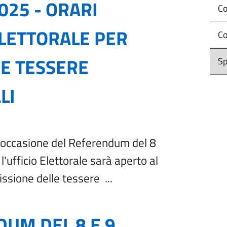
025 - ORARI
Co
ELETTORALE PER
Co
E TESSERE
Sp
LI
n occasione del Referendum del 8
l'ufficio Elettorale sarà aperto al
issione delle tessere ...
UM DEL 8 E 9