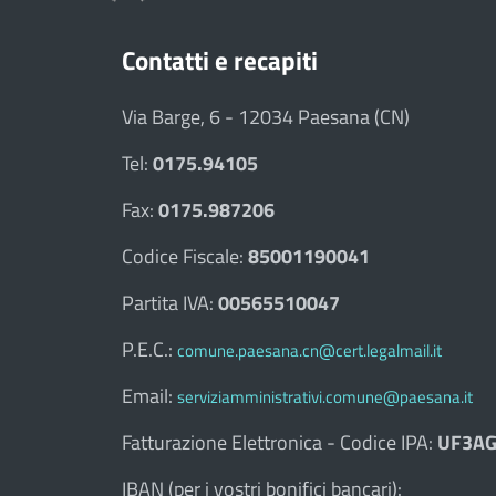
Contatti e recapiti
Via Barge, 6 - 12034 Paesana (CN)
Tel:
0175.94105
Fax:
0175.987206
Codice Fiscale:
85001190041
Partita IVA:
00565510047
P.E.C.:
comune.paesana.cn@cert.legalmail.it
Email:
serviziamministrativi.comune@paesana.it
Fatturazione Elettronica - Codice IPA:
UF3AG
IBAN (per i vostri bonifici bancari):