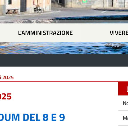
L'AMMINISTRAZIONE
VIVER
 tematiche
|
L'Amministrazione
|
Vivere Paesan
ni 2025
L
025
No
UM DEL 8 E 9
Ma