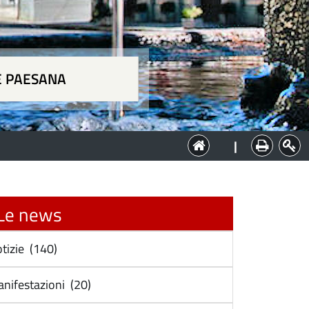
E PAESANA
a
|
e news
tizie (140)
nifestazioni (20)