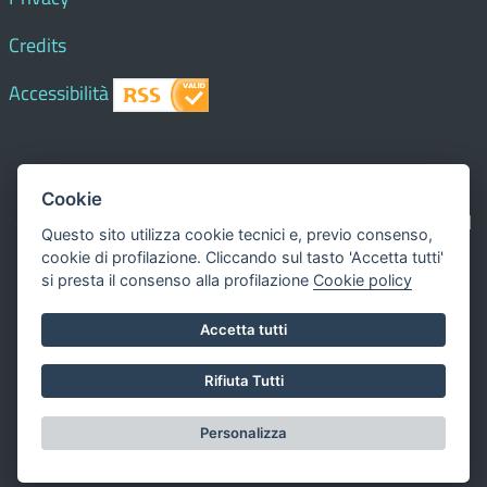
Credits
Accessibilità
© 2018 Comune di
Paesana
- Tutti i diritti riservati - I
Cookie
contenuti del sito, testi e immagini sono di proprietà del
Questo sito utilizza cookie tecnici e, previo consenso,
Comune - CMS:
Città In Comune
cookie di profilazione. Cliccando sul tasto 'Accetta tutti'
Questo sito utilizza, nella versione per UTENTI CON
si presta il consenso alla profilazione
Cookie policy
DISLESSIA,
Biancoenero ®
, una font italiana ad Alta
Accetta tutti
Leggibilità.
Valuta questo sito
Rifiuta Tutti
Dichiarazione di accessibilità
Personalizza
redatta il 00.00.0000