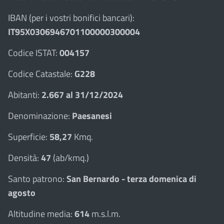
IBAN (per i vostri bonifici bancari):
IT95X0306946701100000300004
Codice ISTAT:
004157
Codice Catastale:
G228
Abitanti:
2.667 al 31/12/2024
Denominazione:
Paesanesi
Superficie:
58,27
Kmq.
Densità:
47
(ab/kmq.)
Santo patrono:
San Bernardo - terza domenica di
agosto
Altitudine media:
614
m.s.l.m.