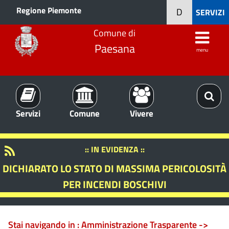
Regione Piemonte
D
SERVIZI
Comune di
Paesana
menu
Servizi
Comune
Vivere
:: IN EVIDENZA ::
DICHIARATO LO STATO DI MASSIMA PERICOLOSITÀ
PER INCENDI BOSCHIVI
Stai navigando in :
Amministrazione Trasparente ->