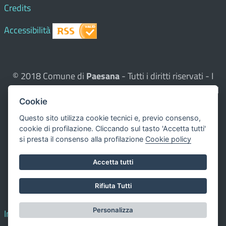
Credits
Accessibilità
© 2018 Comune di
Paesana
- Tutti i diritti riservati - I
contenuti del sito, testi e immagini sono di proprietà del
Cookie
Comune - CMS:
Città In Comune
Questo sito utilizza, nella versione per UTENTI CON
Questo sito utilizza cookie tecnici e, previo consenso,
cookie di profilazione. Cliccando sul tasto 'Accetta tutti'
DISLESSIA,
Biancoenero ®
, una font italiana ad Alta
si presta il consenso alla profilazione
Cookie policy
Leggibilità.
Valuta questo sito
Accetta tutti
Dichiarazione di accessibilità
Rifiuta Tutti
redatta il 00.00.0000
Personalizza
Impostazione cookie