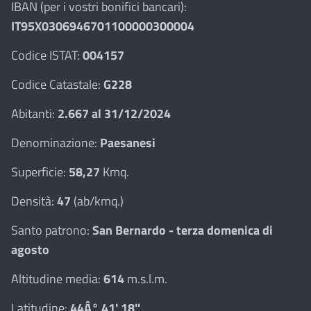
IBAN (per i vostri bonifici bancari):
IT95X0306946701100000300004
Codice ISTAT:
004157
Codice Catastale:
G228
Abitanti:
2.667 al 31/12/2024
Denominazione:
Paesanesi
Superficie:
58,27
Kmq.
Densità:
47
(ab/kmq.)
Santo patrono:
San Bernardo - terza domenica di
agosto
Altitudine media:
614
m.s.l.m.
Latitudine:
44Â° 41' 18''