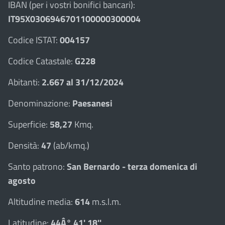
IBAN (per i vostri bonifici bancari):
IT95X0306946701100000300004
Codice ISTAT:
004157
Codice Catastale:
G228
Abitanti:
2.667 al 31/12/2024
Denominazione:
Paesanesi
Superficie:
58,27
Kmq.
Densità:
47
(ab/kmq.)
Santo patrono:
San Bernardo - terza domenica di
agosto
Altitudine media:
614
m.s.l.m.
Latitudine:
44Â° 41' 18''