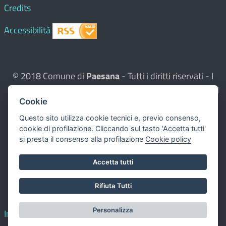
Credits
Accessibilità
© 2018 Comune di
Paesana
- Tutti i diritti riservati - I
contenuti del sito, testi e immagini sono di proprietà del
Cookie
Comune - CMS:
Città In Comune
Questo sito utilizza, nella versione per UTENTI CON
Questo sito utilizza cookie tecnici e, previo consenso,
cookie di profilazione. Cliccando sul tasto 'Accetta tutti'
DISLESSIA,
Biancoenero ®
, una font italiana ad Alta
si presta il consenso alla profilazione
Cookie policy
Leggibilità.
Valuta questo sito
Accetta tutti
Dichiarazione di accessibilità
Rifiuta Tutti
redatta il 00.00.0000
Personalizza
Impostazione cookie