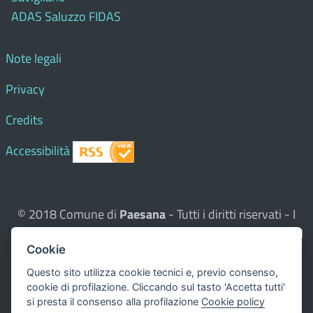
ADAS Saluzzo FIDAS
Note legali
Privacy
Credits
Accessibilità
© 2018 Comune di
Paesana
- Tutti i diritti riservati - I
contenuti del sito, testi e immagini sono di proprietà del
Cookie
Comune - CMS:
Città In Comune
Questo sito utilizza, nella versione per UTENTI CON
Questo sito utilizza cookie tecnici e, previo consenso,
cookie di profilazione. Cliccando sul tasto 'Accetta tutti'
DISLESSIA,
Biancoenero ®
, una font italiana ad Alta
si presta il consenso alla profilazione
Cookie policy
Leggibilità.