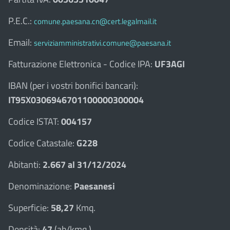
P.E.C.:
comune.paesana.cn@cert.legalmail.it
Email:
serviziamministrativi.comune@paesana.it
Fatturazione Elettronica - Codice IPA:
UF3AGI
IBAN (per i vostri bonifici bancari):
IT95X0306946701100000300004
Codice ISTAT:
004157
Codice Catastale:
G228
Abitanti:
2.667 al 31/12/2024
Denominazione:
Paesanesi
Superficie:
58,27
Kmq.
Densità:
47
(ab/kmq.)