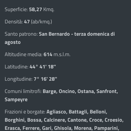
Superficie:
58,27
Kmq.
Densità:
47
(ab/kmq.)
Santo patrono:
San Bernardo - terza domenica di
agosto
Altitudine media:
614
m.s.l.m.
Latitudine:
44° 41' 18''
Longitudine:
7° 16' 28''
Comuni limitrofi:
Barge, Oncino, Ostana, Sanfront,
Sampeyre
Frazioni e borgate:
Agliasco, Battagli, Belloni,
Borghini, Bossa, Calcinere, Cantone, Croce, Croesio,
Erasca, Ferrere, Gari, Ghisola, Morena, Pamparini,