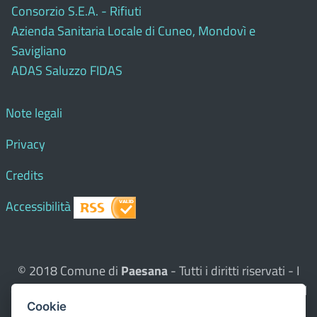
Consorzio S.E.A. - Rifiuti
Azienda Sanitaria Locale di Cuneo, Mondovì e
Savigliano
ADAS Saluzzo FIDAS
Note legali
Privacy
Credits
Accessibilità
© 2018 Comune di
Paesana
- Tutti i diritti riservati - I
contenuti del sito, testi e immagini sono di proprietà del
Cookie
Comune - CMS:
Città In Comune