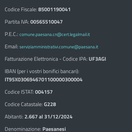
Codice Fiscale:
85001190041
Partita IVA:
00565510047
P.E.C.:
comune.paesana.cn@cert.legalmail.it
Email:
serviziamministrativi.comune@paesana.it
Fatturazione Elettronica - Codice IPA:
UF3AGI
IBAN (per i vostri bonifici bancari):
IT95X0306946701100000300004
Codice ISTAT:
004157
Codice Catastale:
G228
Abitanti:
2.667 al 31/12/2024
Denominazione:
Paesanesi