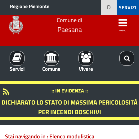
Regione Piemonte
D
SERVIZI
Comune di
Paesana
menu
Servizi
Comune
Vivere
:: IN EVIDENZA ::
DICHIARATO LO STATO DI MASSIMA PERICOLOSITÀ
PER INCENDI BOSCHIVI
Stai navigando in :
Elenco modulistica