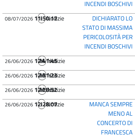
INCENDI BOSCHIVI
11:50:12
I
Notizie
DICHIARATO LO
08/07/2026
STATO DI MASSIMA
PERICOLOSITÀ PER
INCENDI BOSCHIVI
12:41:45
M
Notizie
26/06/2026
12:31:23
M
Notizie
26/06/2026
12:28:52
M
Notizie
26/06/2026
12:28:07
I
Notizie
MANCA SEMPRE
26/06/2026
MENO AL
CONCERTO DI
FRANCESCA