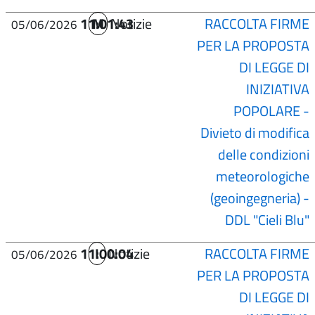
11:01:43
M
Notizie
RACCOLTA FIRME
05/06/2026
PER LA PROPOSTA
DI LEGGE DI
INIZIATIVA
POPOLARE -
Divieto di modifica
delle condizioni
meteorologiche
(geoingegneria) -
DDL "Cieli Blu"
11:00:04
I
Notizie
RACCOLTA FIRME
05/06/2026
PER LA PROPOSTA
DI LEGGE DI