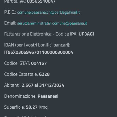
Partita IVA:
00565510047
P.E.C.:
comune.paesana.cn@cert.legalmail.it
Email:
serviziamministrativi.comune@paesana.it
Fatturazione Elettronica - Codice IPA:
UF3AGI
IBAN (per i vostri bonifici bancari):
IT95X0306946701100000300004
Codice ISTAT:
004157
Codice Catastale:
G228
Abitanti:
2.667 al 31/12/2024
Denominazione:
Paesanesi
Superficie:
58,27
Kmq.