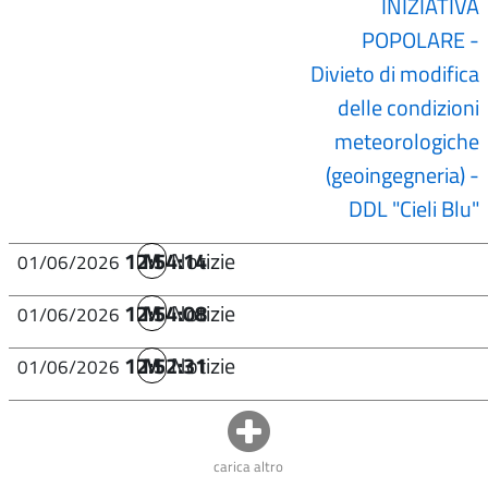
INIZIATIVA
POPOLARE -
Divieto di modifica
delle condizioni
meteorologiche
(geoingegneria) -
DDL "Cieli Blu"
12:54:14
M
Notizie
01/06/2026
12:54:08
M
Notizie
01/06/2026
12:52:31
M
Notizie
01/06/2026
carica altro