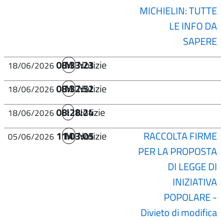
MICHIELIN: TUTTE
LE INFO DA
SAPERE
08:33:23
M
Notizie
18/06/2026
08:32:52
M
Notizie
18/06/2026
08:28:24
I
Notizie
18/06/2026
11:03:05
M
Notizie
RACCOLTA FIRME
05/06/2026
PER LA PROPOSTA
DI LEGGE DI
INIZIATIVA
POPOLARE -
Divieto di modifica