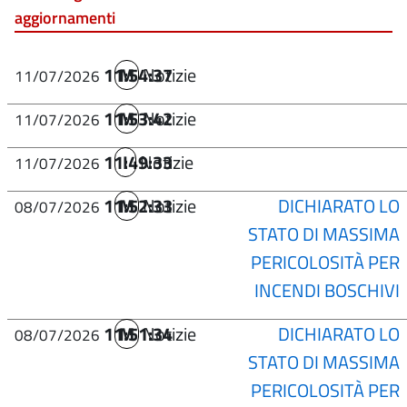
aggiornamenti
11:54:37
M
Notizie
11/07/2026
11:53:42
M
Notizie
11/07/2026
11:49:33
I
Notizie
11/07/2026
11:52:33
M
Notizie
DICHIARATO LO
08/07/2026
STATO DI MASSIMA
PERICOLOSITÀ PER
INCENDI BOSCHIVI
11:51:34
M
Notizie
DICHIARATO LO
08/07/2026
STATO DI MASSIMA
PERICOLOSITÀ PER