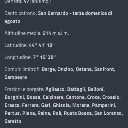
Densità:
47
(ab/kmq.)
Santo patrono:
San Bernardo - terza domenica di
agosto
Altitudine media:
614
m.s.l.m.
Latitudine:
44° 41' 18''
Longitudine:
7° 16' 28''
Comuni limitrofi:
Barge, Oncino, Ostana, Sanfront,
Sampeyre
Frazioni e borgate:
Agliasco, Battagli, Belloni,
Borghini, Bossa, Calcinere, Cantone, Croce, Croesio,
Erasca, Ferrere, Gari, Ghisola, Morena, Pamparini,
Pertus, Piana, Raina, Roè, Ruata Bossa, San Lorenzo,
Saretto