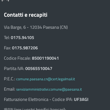
Contatti e recapiti
Via Barge, 6 - 12034 Paesana (CN)
Tel:
0175.94105
Fax:
0175.987206
Codice Fiscale:
85001190041
Partita IVA:
00565510047
P.E.C.:
comune.paesana.cn@cert.legalmail.it
Email:
serviziamministrativi.comune@paesana.it
Fatturazione Elettronica - Codice IPA:
UF3AGI
IBAN (per i vostri bonifici bancari):