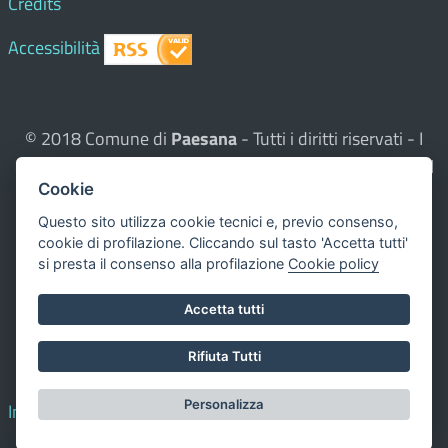
Credits
Accessibilità
© 2018 Comune di
Paesana
- Tutti i diritti riservati - I
contenuti del sito, testi e immagini sono di proprietà del
Cookie
Comune - CMS:
Città In Comune
Questo sito utilizza, nella versione per UTENTI CON
Questo sito utilizza cookie tecnici e, previo consenso,
cookie di profilazione. Cliccando sul tasto 'Accetta tutti'
DISLESSIA,
Biancoenero ®
, una font italiana ad Alta
si presta il consenso alla profilazione
Cookie policy
Leggibilità.
Valuta questo sito
Accetta tutti
Dichiarazione di accessibilità
Rifiuta Tutti
redatta il 00.00.0000
Personalizza
Impostazione cookie