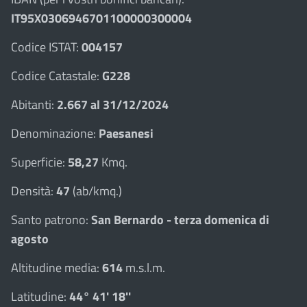
IT95X0306946701100000300004
Codice ISTAT:
004157
Codice Catastale:
G228
Abitanti:
2.667 al 31/12/2024
Denominazione:
Paesanesi
Superficie:
58,27
Kmq.
Densità:
47
(ab/kmq.)
Santo patrono:
San Bernardo - terza domenica di
agosto
Altitudine media:
614
m.s.l.m.
Latitudine:
44° 41' 18''