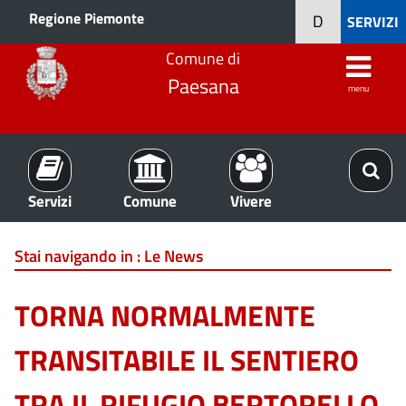
Regione Piemonte
D
SERVIZI
Comune di
Paesana
menu
Servizi
Comune
Vivere
Stai navigando in :
Le News
TORNA NORMALMENTE
TRANSITABILE IL SENTIERO
TRA IL RIFUGIO BERTORELLO