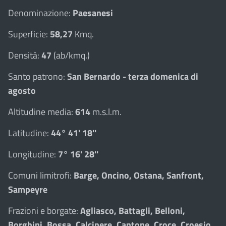
Denominazione:
Paesanesi
Superficie:
58,27
Kmq.
Densità:
47
(ab/kmq.)
Santo patrono:
San Bernardo - terza domenica di
agosto
Altitudine media:
614
m.s.l.m.
Latitudine:
44° 41' 18''
Longitudine:
7° 16' 28''
Comuni limitrofi:
Barge, Oncino, Ostana, Sanfront,
Sampeyre
Frazioni e borgate:
Agliasco, Battagli, Belloni,
Borghini, Bossa, Calcinere, Cantone, Croce, Croesio,