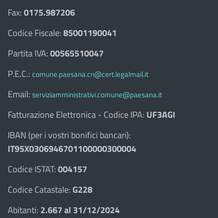
Fax:
0175.987206
Codice Fiscale:
85001190041
Partita IVA:
00565510047
P.E.C.:
comune.paesana.cn@cert.legalmail.it
Email:
serviziamministrativi.comune@paesana.it
Fatturazione Elettronica - Codice IPA:
UF3AGI
IBAN (per i vostri bonifici bancari):
IT95X0306946701100000300004
Codice ISTAT:
004157
Codice Catastale:
G228
Abitanti:
2.667 al 31/12/2024