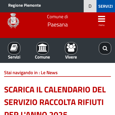
Regione Piemonte
D
SERVIZI
Comune di
Paesana
menu
Servizi
Comune
Vivere
Stai navigando in :
Le News
SCARICA IL CALENDARIO DEL
SERVIZIO RACCOLTA RIFIUTI
PER L'ANNO 2025