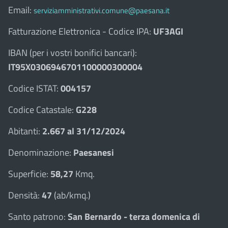
Email:
serviziamministrativi.comune@paesana.it
Fatturazione Elettronica - Codice IPA:
UF3AGI
IBAN (per i vostri bonifici bancari):
IT95X0306946701100000300004
Codice ISTAT:
004157
Codice Catastale:
G228
Abitanti:
2.667 al 31/12/2024
Denominazione:
Paesanesi
Superficie:
58,27
Kmq.
Densità:
47
(ab/kmq.)
Santo patrono:
San Bernardo - terza domenica di