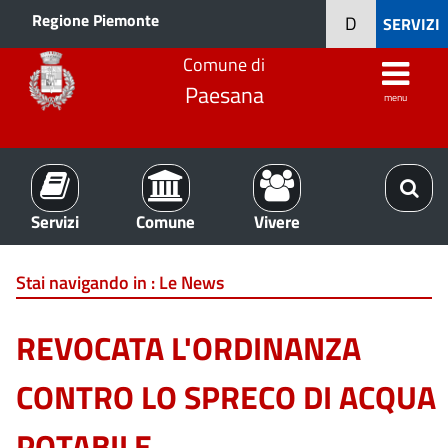
Regione Piemonte
D
SERVIZI
Comune di
Paesana
menu
Servizi
Comune
Vivere
Stai navigando in :
Le News
REVOCATA L'ORDINANZA
CONTRO LO SPRECO DI ACQUA
POTABILE