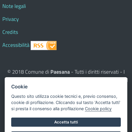
Note legali
Privacy
Credits
Accessibilità
© 2018 Comune di
Paesana
- Tutti i diritti riservati - I
contenuti del sito, testi e immagini sono di proprietà del
Cookie
Comune - CMS:
Città In Comune
Questo sito utilizza, nella versione per UTENTI CON
Questo sito utilizza cookie tecnici e, previo consenso,
cookie di profilazione. Cliccando sul tasto 'Accetta tutti'
DISLESSIA,
Biancoenero ®
, una font italiana ad Alta
si presta il consenso alla profilazione
Cookie policy
Leggibilità.
Valuta questo sito
Accetta tutti