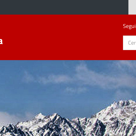
Segui
a