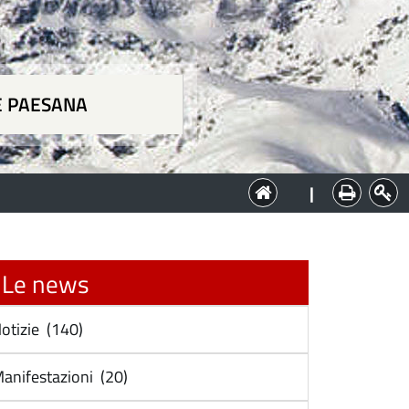
E PAESANA
a
|
Le news
otizie (140)
anifestazioni (20)