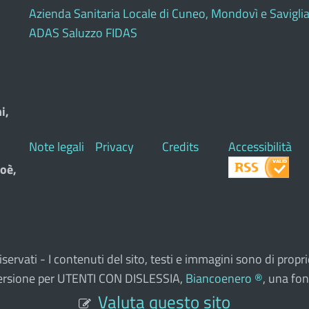
Azienda Sanitaria Locale di Cuneo, Mondovì e Savigli
ADAS Saluzzo FIDAS
i,
Note legali
Privacy
Credits
Accessibilità
oè,
ti riservati - I contenuti del sito, testi e immagini sono di pr
a versione per UTENTI CON DISLESSIA,
Biancoenero ®
, una fon
Valuta questo sito