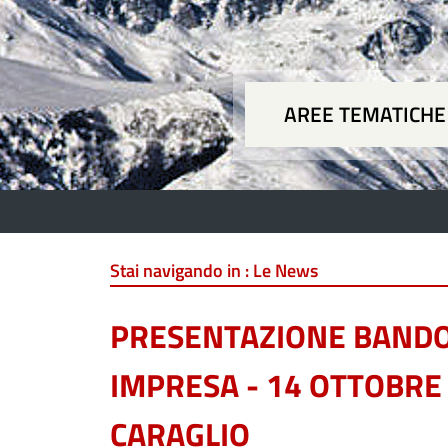
AREE TEMATICHE
Aree
Stai navigando in :
Le News
PRESENTAZIONE BANDO
IMPRESA - 14 OTTOBRE 
CARAGLIO