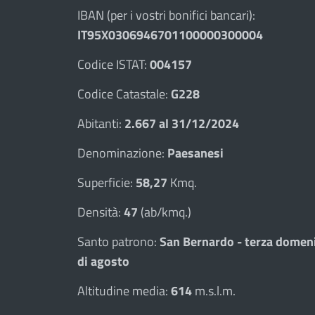
IBAN (per i vostri bonifici bancari):
IT95X0306946701100000300004
Codice ISTAT:
004157
Codice Catastale:
G228
Abitanti:
2.667 al 31/12/2024
Denominazione:
Paesanesi
Superficie:
58,27
Kmq.
Densità:
47
(ab/kmq.)
Santo patrono:
San Bernardo - terza domen
di agosto
Altitudine media:
614
m.s.l.m.