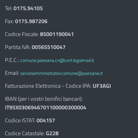
Tel:
0175.94105
Fax:
0175.987206
Codice Fiscale:
85001190041
Partita IVA:
00565510047
P.E.C.:
comune.paesana.cn@cert.legalmail.it
Email:
serviziamministrativi.comune@paesana.it
Fatturazione Elettronica - Codice IPA:
UF3AGI
IBAN (per i vostri bonifici bancari):
IT95X0306946701100000300004
Codice ISTAT:
004157
Codice Catastale:
G228