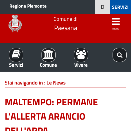
Regione Piemonte
D
SERVIZI
Comune di
Paesana
menu
Servizi
Comune
Vivere
Stai navigando in :
Le News
MALTEMPO: PERMANE
L'ALLERTA ARANCIO
DELL'ARPA