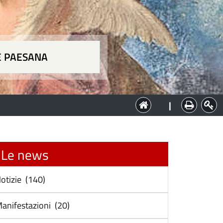
E PAESANA
a
|
Le news
otizie (140)
anifestazioni (20)