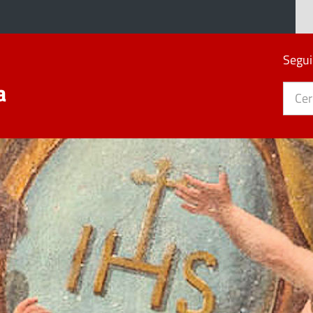
Segui
a