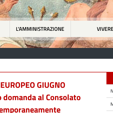
L'AMMINISTRAZIONE
VIVER
 tematiche
|
L'Amministrazione
|
Vivere Paesan
 EUROPEO GIUGNO
N
o domanda al Consolato
M
ni temporaneamente