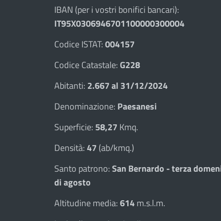
IBAN (per i vostri bonifici bancari):
IT95X0306946701100000300004
Codice ISTAT:
004157
Codice Catastale:
G228
Abitanti:
2.667 al 31/12/2024
Denominazione:
Paesanesi
Superficie:
58,27
Kmq.
Densità:
47
(ab/kmq.)
Santo patrono:
San Bernardo - terza domen
di agosto
Altitudine media:
614
m.s.l.m.