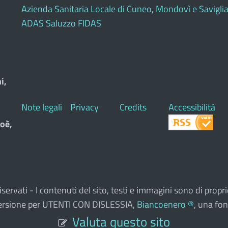
Azienda Sanitaria Locale di Cuneo, Mondovì e Savigli
ADAS Saluzzo FIDAS
i,
Note legali
Privacy
Credits
Accessibilità
oè,
ti riservati - I contenuti del sito, testi e immagini sono di pr
a versione per UTENTI CON DISLESSIA,
Biancoenero ®
, una fon
Valuta questo sito