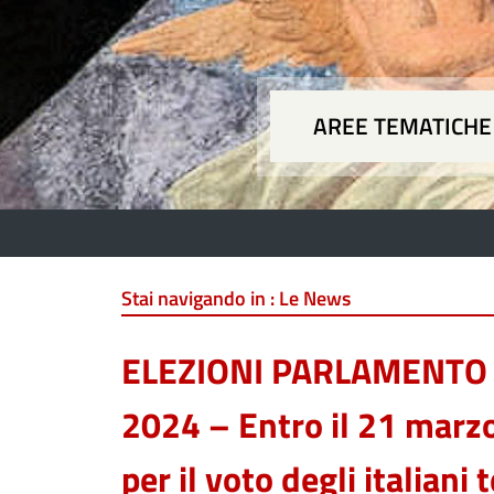
AREE TEMATICHE
Aree
Stai navigando in :
Le News
ELEZIONI PARLAMENTO
2024 – Entro il 21 marz
per il voto degli italia