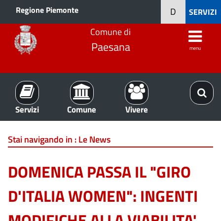
Regione Piemonte
D
SERVIZI
Comune di
Paesana
menu
Servizi
Comune
Vivere
Stai navigando in :
Le News
DOMENICA PASSA IL "GIRO
D'ITALIA WOMEN": INGENTI
MODIFICHE ALLA VIABILITA'