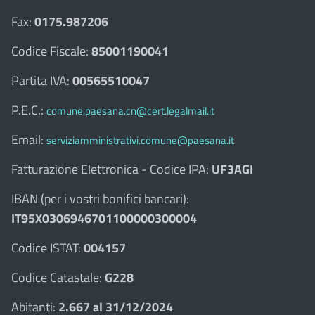
Fax:
0175.987206
Codice Fiscale:
85001190041
Partita IVA:
00565510047
P.E.C.:
comune.paesana.cn@cert.legalmail.it
Email:
serviziamministrativi.comune@paesana.it
Fatturazione Elettronica - Codice IPA:
UF3AGI
IBAN (per i vostri bonifici bancari):
IT95X0306946701100000300004
Codice ISTAT:
004157
Codice Catastale:
G228
Abitanti:
2.667 al 31/12/2024