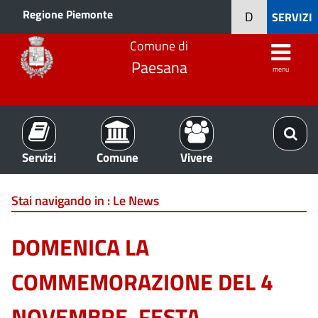
Regione Piemonte
D
SERVIZI
Comune di
Paesana
menu
Servizi
Comune
Vivere
Stai navigando in :
Le News
DOMENICA LA
COMMEMORAZIONE DEL 4
NOVEMBRE, FESTA