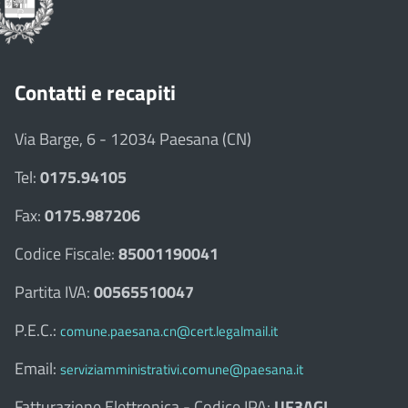
Contatti e recapiti
Via Barge, 6 - 12034 Paesana (CN)
Tel:
0175.94105
Fax:
0175.987206
Codice Fiscale:
85001190041
Partita IVA:
00565510047
P.E.C.:
comune.paesana.cn@cert.legalmail.it
Email:
serviziamministrativi.comune@paesana.it
Fatturazione Elettronica - Codice IPA:
UF3AGI