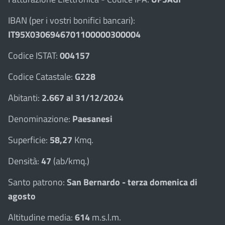
IBAN (per i vostri bonifici bancari):
IT95X0306946701100000300004
Codice ISTAT:
004157
Codice Catastale:
G228
Abitanti:
2.667 al 31/12/2024
Denominazione:
Paesanesi
Superficie:
58,27
Kmq.
Densità:
47
(ab/kmq.)
Santo patrono:
San Bernardo - terza domenica di
agosto
Altitudine media:
614
m.s.l.m.