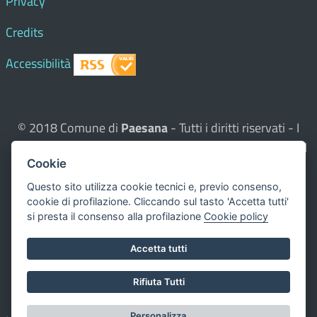
Privacy
Credits
Accessibilità
© 2018 Comune di
Paesana
- Tutti i diritti riservati - I
contenuti del sito, testi e immagini sono di proprietà del
Cookie
Comune - CMS:
Città In Comune
Questo sito utilizza, nella versione per UTENTI CON
Questo sito utilizza cookie tecnici e, previo consenso,
cookie di profilazione. Cliccando sul tasto 'Accetta tutti'
DISLESSIA,
Biancoenero ®
, una font italiana ad Alta
si presta il consenso alla profilazione
Cookie policy
Leggibilità.
Valuta questo sito
Accetta tutti
Dichiarazione di accessibilità
Rifiuta Tutti
redatta il 00.00.0000
Personalizza