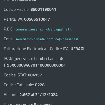
Codice Fiscale:
85001190041
Partita IVA:
00565510047
P.E.C.:
comune.paesana.cn@cert.legalmail.it
Email:
serviziamministrativi.comune@paesana.it
Fatturazione Elettronica - Codice IPA:
UF3AGI
IBAN (per i vostri bonifici bancari):
IT95X0306946701100000300004
Codice ISTAT:
004157
Codice Catastale:
G228
Abitanti:
2.667 al 31/12/2024
Denominazione:
Paesanesi