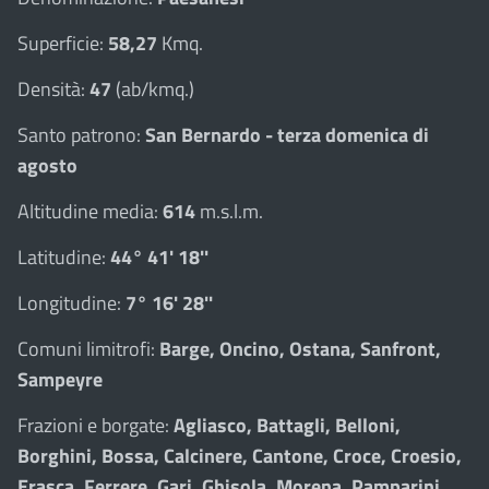
Superficie:
58,27
Kmq.
Densità:
47
(ab/kmq.)
Santo patrono:
San Bernardo - terza domenica di
agosto
Altitudine media:
614
m.s.l.m.
Latitudine:
44° 41' 18''
Longitudine:
7° 16' 28''
Comuni limitrofi:
Barge, Oncino, Ostana, Sanfront,
Sampeyre
Frazioni e borgate:
Agliasco, Battagli, Belloni,
Borghini, Bossa, Calcinere, Cantone, Croce, Croesio,
Erasca, Ferrere, Gari, Ghisola, Morena, Pamparini,