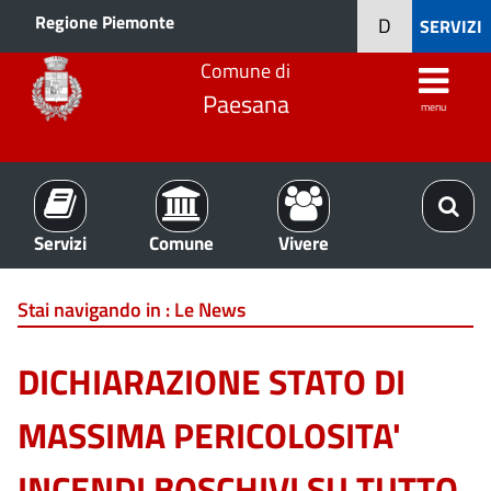
Regione Piemonte
D
SERVIZI
Comune di
Paesana
menu
Servizi
Comune
Vivere
Stai navigando in :
Le News
DICHIARAZIONE STATO DI
MASSIMA PERICOLOSITA'
INCENDI BOSCHIVI SU TUTTO