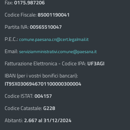
Fax:
0175.987206
Codice Fiscale:
85001190041
Partita IVA:
00565510047
P.E.C.:
comune.paesana.cn@cert.legalmail.it
Email:
serviziamministrativi.comune@paesana.it
Fatturazione Elettronica - Codice IPA:
UF3AGI
IBAN (per i vostri bonifici bancari):
IT95X0306946701100000300004
Codice ISTAT:
004157
Codice Catastale:
G228
Abitanti:
2.667 al 31/12/2024