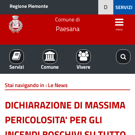
Regione Piemonte
D
SERVIZI
Comune di
Paesana
menu
Servizi
Comune
Vivere
Stai navigando in :
Le News
DICHIARAZIONE DI MASSIMA
PERICOLOSITA' PER GLI
INCENDI BOSCHIVI SU TUTTO