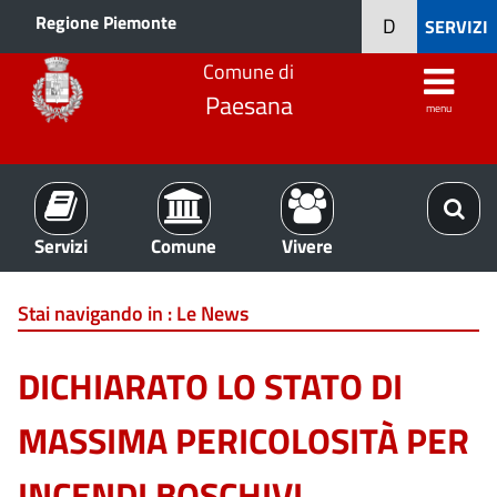
Regione Piemonte
D
SERVIZI
Comune di
Paesana
menu
Servizi
Comune
Vivere
Stai navigando in :
Le News
DICHIARATO LO STATO DI
MASSIMA PERICOLOSITÀ PER
INCENDI BOSCHIVI