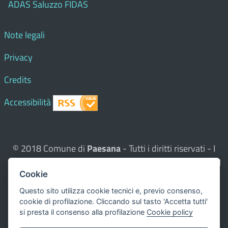
ADAS Saluzzo FIDAS
Note legali
Privacy
Credits
Accessibilità
© 2018 Comune di
Paesana
- Tutti i diritti riservati - I
contenuti del sito, testi e immagini sono di proprietà del
Cookie
Comune - CMS:
Città In Comune
Questo sito utilizza, nella versione per UTENTI CON
Questo sito utilizza cookie tecnici e, previo consenso,
cookie di profilazione. Cliccando sul tasto 'Accetta tutti'
DISLESSIA,
Biancoenero ®
, una font italiana ad Alta
si presta il consenso alla profilazione
Cookie policy
Leggibilità.