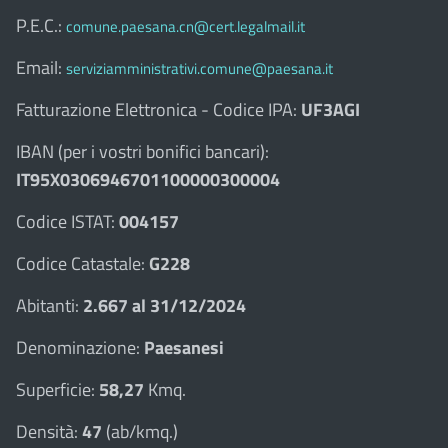
P.E.C.:
comune.paesana.cn@cert.legalmail.it
Email:
serviziamministrativi.comune@paesana.it
Fatturazione Elettronica - Codice IPA:
UF3AGI
IBAN (per i vostri bonifici bancari):
IT95X0306946701100000300004
Codice ISTAT:
004157
Codice Catastale:
G228
Abitanti:
2.667 al 31/12/2024
Denominazione:
Paesanesi
Superficie:
58,27
Kmq.
Densità:
47
(ab/kmq.)