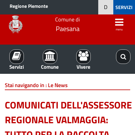
Regione Piemonte
D
SERVIZI
Comune di
Paesana
menu
Servizi
Comune
Vivere
Stai navigando in :
Le News
COMUNICATI DELL'ASSESSORE
REGIONALE VALMAGGIA:
TUTTO PER LA RACCOLTA