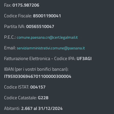
Fax:
0175.987206
Codice Fiscale:
85001190041
Partita IVA:
00565510047
P.E.C.:
comune.paesana.cn@cert.legalmail.it
Email:
serviziamministrativi.comune@paesana.it
Fatturazione Elettronica - Codice IPA:
UF3AGI
IBAN (per i vostri bonifici bancari):
IT95X0306946701100000300004
Codice ISTAT:
004157
Codice Catastale:
G228
Abitanti:
2.667 al 31/12/2024