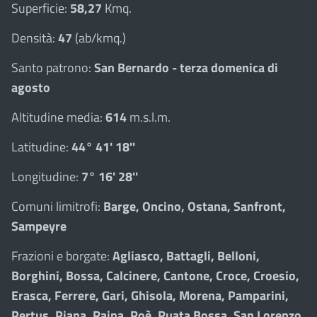
Superficie:
58,27
Kmq.
Densità:
47
(ab/kmq.)
Santo patrono:
San Bernardo - terza domenica di
agosto
Altitudine media:
614
m.s.l.m.
Latitudine:
44° 41' 18''
Longitudine:
7° 16' 28''
Comuni limitrofi:
Barge, Oncino, Ostana, Sanfront,
Sampeyre
Frazioni e borgate:
Agliasco, Battagli, Belloni,
Borghini, Bossa, Calcinere, Cantone, Croce, Croesio,
Erasca, Ferrere, Gari, Ghisola, Morena, Pamparini,
Pertus, Piana, Raina, Roè, Ruata Bossa, San Lorenzo,