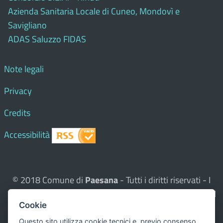
Azienda Sanitaria Locale di Cuneo, Mondovì e
Savigliano
ADAS Saluzzo FIDAS
Note legali
Privacy
Credits
Accessibilità
© 2018 Comune di
Paesana
- Tutti i diritti riservati - I
contenuti del sito, testi e immagini sono di proprietà del
Cookie
Comune - CMS:
Città In Comune
Questo sito utilizza, nella versione per UTENTI CON
Questo sito utilizza cookie tecnici e, previo consenso,