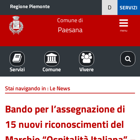
Regione Piemonte
D
SERVIZI
Comune di
Paesana
menu
Servizi
Comune
Vivere
Stai navigando in :
Le News
Bando per l’assegnazione di
15 nuovi riconoscimenti del
Marchio “Ospitalità Italiana” –