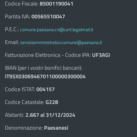
Codice Fiscale:
85001190041
Partita IVA:
00565510047
P.E.C.:
comune.paesana.cn@cert.legalmail.it
Email:
serviziamministrativi.comune@paesana.it
Fatturazione Elettronica - Codice IPA:
UF3AGI
IBAN (per i vostri bonifici bancari):
IT95X0306946701100000300004
Codice ISTAT:
004157
Codice Catastale:
G228
Abitanti:
2.667 al 31/12/2024
Denominazione:
Paesanesi