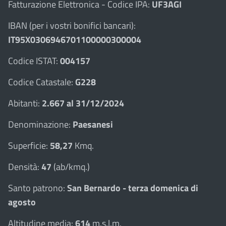
Fatturazione Elettronica - Codice IPA:
UF3AGI
IBAN (per i vostri bonifici bancari):
IT95X0306946701100000300004
Codice ISTAT:
004157
Codice Catastale:
G228
Abitanti:
2.667 al 31/12/2024
Denominazione:
Paesanesi
Superficie:
58,27
Kmq.
Densità:
47
(ab/kmq.)
Santo patrono:
San Bernardo - terza domenica di
agosto
Altitudine media:
614
m.s.l.m.