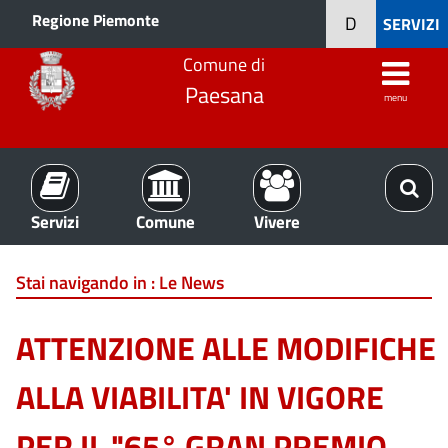
Regione Piemonte
D
SERVIZI
Comune di
Paesana
menu
Servizi
Comune
Vivere
Stai navigando in :
Le News
ATTENZIONE ALLE MODIFICHE
ALLA VIABILITA' IN VIGORE
PER IL "65° GRAN PREMIO