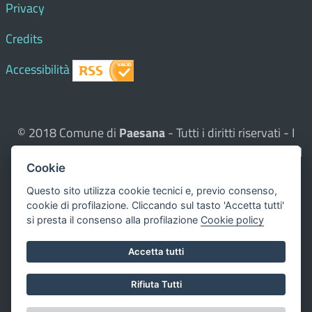
Privacy
Credits
Accessibilità
© 2018 Comune di
Paesana
- Tutti i diritti riservati - I
contenuti del sito, testi e immagini sono di proprietà del
Cookie
Comune - CMS:
Città In Comune
Questo sito utilizza, nella versione per UTENTI CON
Questo sito utilizza cookie tecnici e, previo consenso,
cookie di profilazione. Cliccando sul tasto 'Accetta tutti'
DISLESSIA,
Biancoenero ®
, una font italiana ad Alta
si presta il consenso alla profilazione
Cookie policy
Leggibilità.
Valuta questo sito
Accetta tutti
Dichiarazione di accessibilità
Rifiuta Tutti
redatta il 00.00.0000