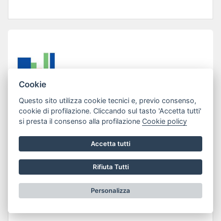
Cookie
Questo sito utilizza cookie tecnici e, previo consenso,
cookie di profilazione. Cliccando sul tasto 'Accetta tutti'
si presta il consenso alla profilazione
Cookie policy
Accetta tutti
Lun 13 Gen 2025
LINEE GUIDA PER LA MACELLAZIONE
Rifiuta Tutti
DI SUINI ED OVI-CAPRINI PER USO
Personalizza
PRIVATO