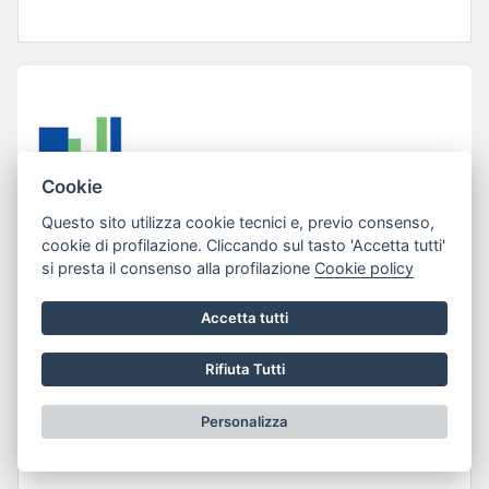
Cookie
Questo sito utilizza cookie tecnici e, previo consenso,
cookie di profilazione. Cliccando sul tasto 'Accetta tutti'
si presta il consenso alla profilazione
Cookie policy
Accetta tutti
Lun 13 Gen 2025
LINEE GUIDA PER LA MACELLAZIONE
Rifiuta Tutti
DI SUINI ED OVI-CAPRINI PER USO
Personalizza
PRIVATO