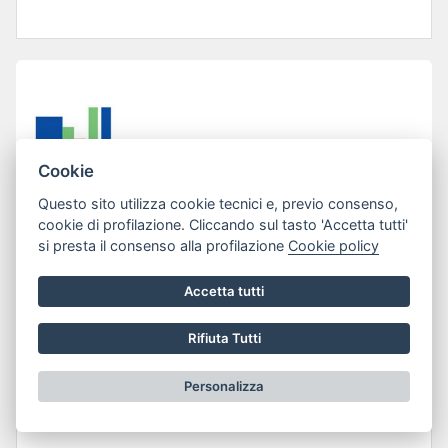
Cookie
Questo sito utilizza cookie tecnici e, previo consenso,
cookie di profilazione. Cliccando sul tasto 'Accetta tutti'
si presta il consenso alla profilazione
Cookie policy
Accetta tutti
Lun 13 Gen 2025
LINEE GUIDA PER LA MACELLAZIONE
Rifiuta Tutti
DI SUINI ED OVI-CAPRINI PER USO
Personalizza
PRIVATO